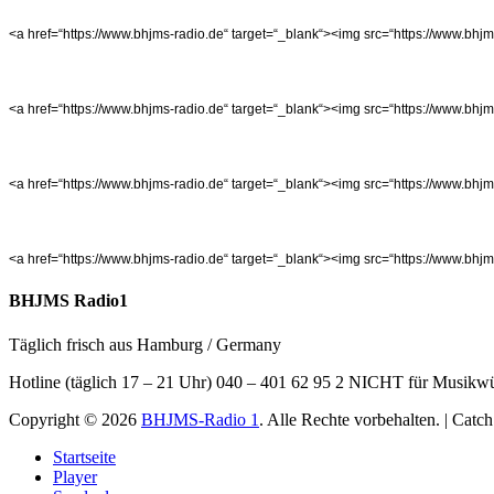
<a href=“https://www.bhjms-radio.de“ target=“_blank“><img src=“https://www.bhj
<a href=“https://www.bhjms-radio.de“ target=“_blank“><img src=“https://www.bh
<a href=“https://www.bhjms-radio.de“ target=“_blank“><img src=“https://www.bh
<a href=“https://www.bhjms-radio.de“ target=“_blank“><img src=“https://www.bh
BHJMS Radio1
Täglich frisch aus Hamburg / Germany
Hotline (täglich 17 – 21 Uhr) 040 – 401 62 95 2 NICHT für Musikw
Copyright © 2026
BHJMS-Radio 1
. Alle Rechte vorbehalten. | Cat
Nach
Startseite
oben
Player
scrollen