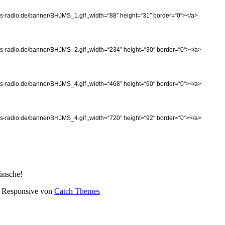
ms-radio.de/banner/BHJMS_1.gif „width=“88″ height=“31″ border=“0“></a>
jms-radio.de/banner/BHJMS_2.gif „width=“234″ height=“30″ border=“0“></a>
jms-radio.de/banner/BHJMS_4.gif „width=“468″ height=“60″ border=“0“></a>
jms-radio.de/banner/BHJMS_4.gif „width=“720″ height=“92″ border=“0“></a>
ünsche!
ch Responsive von
Catch Themes