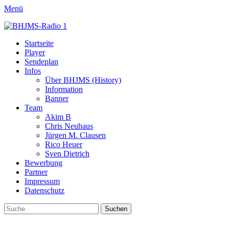
Menü
BHJMS-Radio 1
Internet Radio aus Hamburg – 80's 90's House, Top 40
Primäres
Zum
Startseite
Inhalt
Player
Menü
springen
Sendeplan
Infos
Über BHJMS (History)
Information
Banner
Team
Akim B
Chris Neuhaus
Jürgen M. Clausen
Rico Heuer
Sven Dietrich
Bewerbung
Partner
Impressum
Datenschutz
Suchen
Suchen
nach: