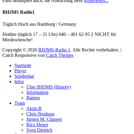
Fans behaupten auch, die Abkürzung steht
weiterlesen...
BHJMS Radio1
Täglich frisch aus Hamburg / Germany
Hotline (täglich 17 – 21 Uhr) 040 – 401 62 95 2 NICHT für
Musikwünsche!
Copyright © 2026
BHJMS-Radio 1
. Alle Rechte vorbehalten. |
Catch Responsive von
Catch Themes
Nach
Startseite
oben
Player
scrollen
Sendeplan
Infos
Über BHJMS (History)
Information
Banner
Team
Akim B
Chris Neuhaus
Jürgen M. Clausen
Rico Heuer
Sven Dietrich