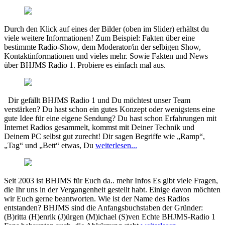
Durch den Klick auf eines der Bilder (oben im Slider) erhältst du
viele weitere Informationen! Zum Beispiel: Fakten über eine
bestimmte Radio-Show, dem Moderator/in der selbigen Show,
Kontaktinformationen und vieles mehr. Sowie Fakten und News
über BHJMS Radio 1. Probiere es einfach mal aus.
Dir gefällt BHJMS Radio 1 und Du möchtest unser Team
verstärken? Du hast schon ein gutes Konzept oder wenigstens eine
gute Idee für eine eigene Sendung? Du hast schon Erfahrungen mit
Internet Radios gesammelt, kommst mit Deiner Technik und
Deinem PC selbst gut zurecht! Dir sagen Begriffe wie „Ramp“,
„Tag“ und „Bett“ etwas, Du
weiterlesen...
Seit 2003 ist BHJMS für Euch da.. mehr Infos Es gibt viele Fragen,
die Ihr uns in der Vergangenheit gestellt habt. Einige davon möchten
wir Euch gerne beantworten. Wie ist der Name des Radios
entstanden? BHJMS sind die Anfangsbuchstaben der Gründer:
(B)ritta (H)enrik (J)ürgen (M)ichael (S)ven Echte BHJMS-Radio 1