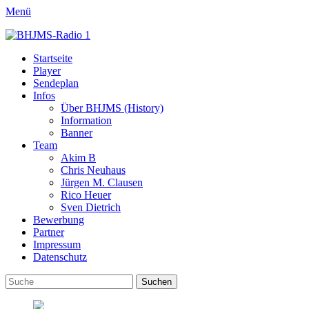
Menü
BHJMS-Radio 1
Internet Radio aus Hamburg – 80's 90's House, Top 40
Primäres
Zum
Startseite
Inhalt
Player
Menü
springen
Sendeplan
Infos
Über BHJMS (History)
Information
Banner
Team
Akim B
Chris Neuhaus
Jürgen M. Clausen
Rico Heuer
Sven Dietrich
Bewerbung
Partner
Impressum
Datenschutz
Suchen
Suchen
nach: