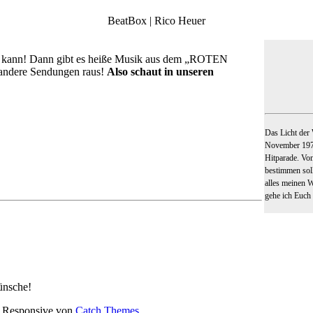
BeatBox | Rico Heuer
er kann! Dann gibt es heiße Musik aus dem „ROTEN
andere Sendungen raus!
Also schaut in unseren
Das Licht der 
November 1975
Hitparade. Vo
bestimmen soll
alles meinen 
gehe ich Euc
ünsche!
ch Responsive von
Catch Themes