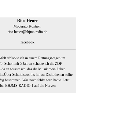
Rico Heuer
Moderator
Kontakt:
rico.heuer@bhjms-radio.de
facebook
Welt erblickte ich in einem Rettungswagen im
. Schon mit 5 Jahren schaute ich die ZDF
n da an wusste ich, das die Musik mein Leben
te.Über Schuldiscos bis hin zu Diskotheken sollte
Weg bestimmen. Was noch fehlte war Radio. Jetzt
h bei BHJMS-RADIO 1 auf die Nerven.