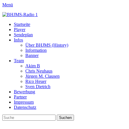
Menü
BHJMS-Radio 1
Internet Radio aus Hamburg – 80's 90's House, Top 40
Primäres
Zum
Startseite
Inhalt
Player
Menü
springen
Sendeplan
Infos
Über BHJMS (History)
Information
Banner
Team
Akim B
Chris Neuhaus
Jürgen M. Clausen
Rico Heuer
Sven Dietrich
Bewerbung
Partner
Impressum
Datenschutz
Suchen
Suchen
nach: