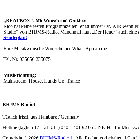
„BEATBOX“-
Mit Wunsch und Grußbox
Rico hat keine festen Programmzeiten, er ist immer ON AIR wenn 
Studio“ von BHJMS-Radio. Manchmal haut „Der Heuer“ auch eine 
Sendeplan!
Eure Musikwünsche Wünsche per Whats App
an die
Tel. Nr.
035056 235075
Musikrichtung:
Mainstream, House, Hands Up, Trance
BHJMS Radio1
Täglich frisch aus Hamburg / Germany
Hotline (täglich 17 – 21 Uhr) 040 – 401 62 95 2 NICHT für Musikw
Copyright © 2026
BHJMS-Radio 1
. Alle Rechte vorbehalten. | Cat